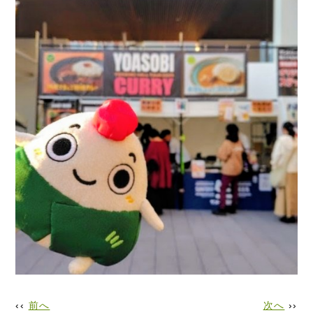
‹‹
前へ
次へ
››