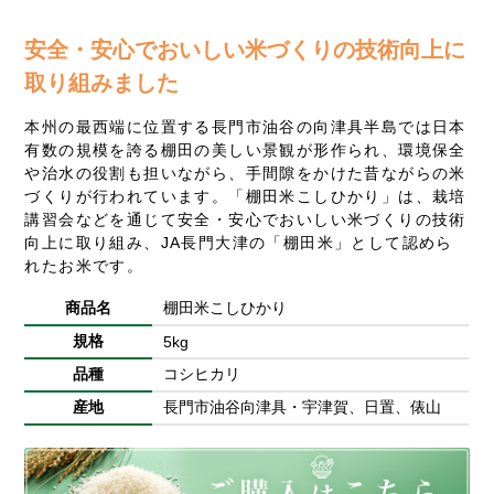
安全・安心でおいしい米づくりの技術向上に
取り組みました
本州の最西端に位置する長門市油谷の向津具半島では日本
有数の規模を誇る棚田の美しい景観が形作られ、環境保全
や治水の役割も担いながら、手間隙をかけた昔ながらの米
づくりが行われています。「棚田米こしひかり」は、栽培
講習会などを通じて安全・安心でおいしい米づくりの技術
向上に取り組み、JA長門大津の「棚田米」として認めら
れたお米です。
商品名
棚田米こしひかり
規格
5kg
品種
コシヒカリ
産地
長門市油谷向津具・宇津賀、日置、俵山