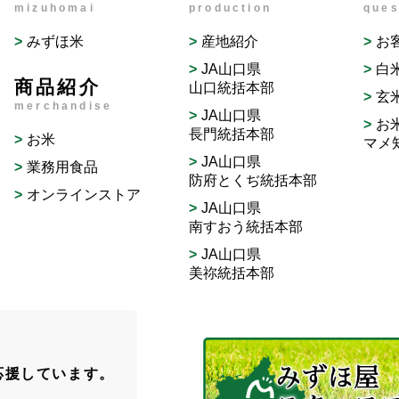
mizuhomai
production
ques
みずほ米
産地紹介
お
JA山口県
白
商品紹介
山口統括本部
玄
merchandise
JA山口県
お
長門統括本部
お米
マメ
JA山口県
業務用食品
防府とくぢ統括本部
オンラインストア
JA山口県
南すおう統括本部
JA山口県
美祢統括本部
応援しています。