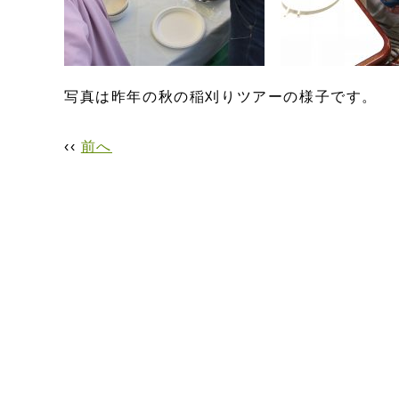
写真は昨年の秋の稲刈りツアーの様子です。
‹‹
前へ