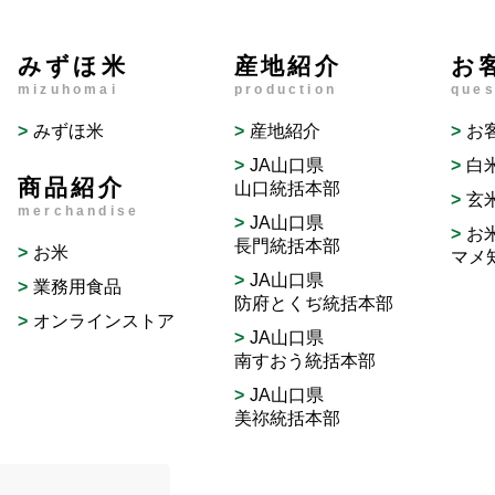
みずほ米
産地紹介
お
mizuhomai
production
ques
みずほ米
産地紹介
お
JA山口県
白
商品紹介
山口統括本部
玄
merchandise
JA山口県
お
長門統括本部
お米
マメ
JA山口県
業務用食品
防府とくぢ統括本部
オンラインストア
JA山口県
南すおう統括本部
JA山口県
美祢統括本部