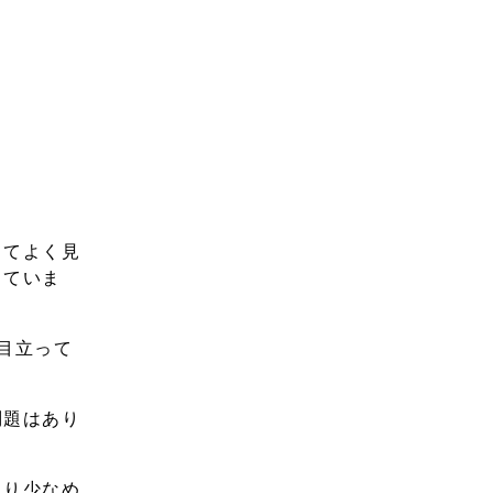
してよく見
していま
目立って
問題はあり
より少なめ