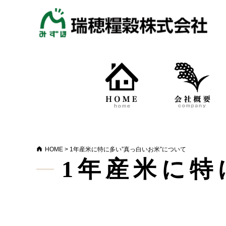
HOME
>
1年産米に特に多い”真っ白いお米”について
1年産米に特