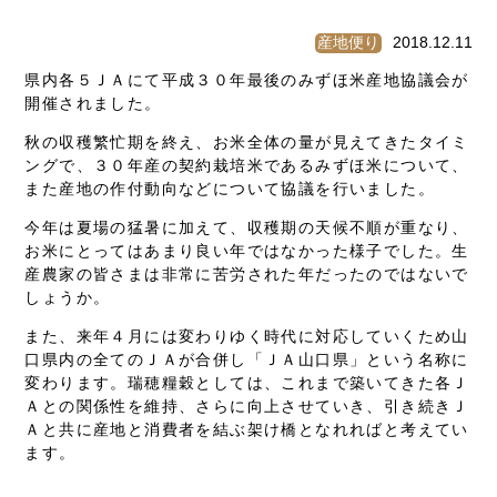
産地便り
2018.12.11
県内各５ＪＡにて平成３０年最後のみずほ米産地協議会が
開催されました。
秋の収穫繁忙期を終え、お米全体の量が見えてきたタイミ
ングで、３０年産の契約栽培米であるみずほ米について、
また産地の作付動向などについて協議を行いました。
今年は夏場の猛暑に加えて、収穫期の天候不順が重なり、
お米にとってはあまり良い年ではなかった様子でした。生
産農家の皆さまは非常に苦労された年だったのではないで
しょうか。
また、来年４月には変わりゆく時代に対応していくため山
口県内の全てのＪＡが合併し「ＪＡ山口県」という名称に
変わります。瑞穂糧穀としては、これまで築いてきた各Ｊ
Ａとの関係性を維持、さらに向上させていき、引き続きＪ
Ａと共に産地と消費者を結ぶ架け橋となれればと考えてい
ます。