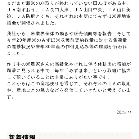
まだまだ新米の刈取りが終わっていない田んぼがある中、
ＪＡ南すおう、ＪＡ長門大津、ＪＡ山口中央、ＪＡ山口美
祢、ＪＡ防府とくぢ、それぞれの本所にてみずほ米産地協
議会が開催されました。
我社から、米業界全体の動きや販売傾向等を報告、そして
今年29年産米のみずほ米収穫前契約数量に対する集荷量
の進捗状況や来年30年産の作付見込み等の確認が行われ
ました。
作り手の米農家さんの高齢化やそれに伴う休耕田の増加が
顕著に見られる中で、毎年「みずほ米」という取組に協力
して頂いていることは非常にありがたい事です。
これからはこの産地便りを通じて、それぞれのＪＡの取組
や、産地ごとの魅力などを発信していきたいと考えていま
す。
次へ
››
新着情報