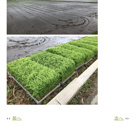
‹‹
前へ
次へ
››