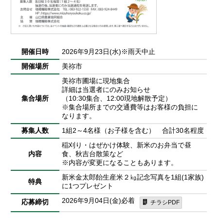
開催日時
2026年9月23日(水)※雨天中止
開催場所
美祢市
美祢市圃場に現地集合
詳細は当選者にのみお知らせ
集合場所
（10:30集合、12:00現地解散予定）
※集合場所までの交通費等はお客様の負担に
なります。
募集人数
1組2～4名様（お子様を含む） 合計30名程度
稲刈り・はぜかけ体験、新米のお弁当で昼
内容
食、秋吉台散策など
※内容が変更になることもあります。
新米金太郎飴生産米２㎏記念写真を1組(1家族)
特典
に1つプレゼント
2026年9月04日(金)必着
応募締切
チラシPDF