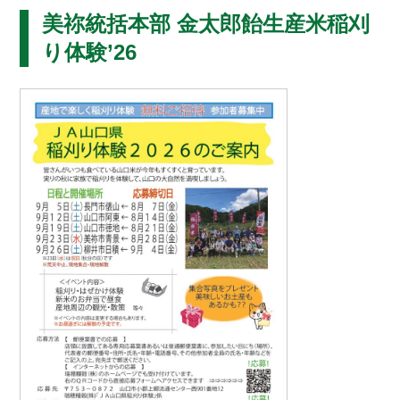
美祢統括本部
金太郎飴生産米稲刈
り体験’26