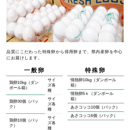
品質にこだわった特殊卵から得用卵まで、県内産卵を中心
にお届けします。
一般卵
特殊卵
サイ
情熱卵10kg（ダンボール
鶏卵10kg（ダン
ズ各
箱）
ボール箱）
種
情熱卵5ｋ（ダンボール
サイ
箱）
鶏卵30個（パッ
ズ各
ク）
あさコッコ10個（パック）
種
あさコッコ6個（パック）
サイ
鶏卵10個（パッ
ズ各
ク）
種