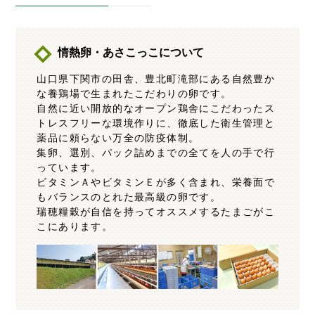
情熱卵・あさこっこについて
山口県下関市の田舎、豊北町滝部にある自然豊か
な養鶏場で生まれたこだわりの卵です。
自然に近い開放的なオープン鶏舎にこだわったス
トレスフリーな環境作りに、徹底した衛生管理と
薬品に頼らない万全の防疫体制。
集卵、選別、パック詰めまでの全てを人の手で行
っています。
ビタミンＡやビタミンＥが多く含まれ、栄養面で
もバランスのとれた最高級の卵です。
瑞穂糧穀が自信を持ってオススメするたまごがこ
こにあります。