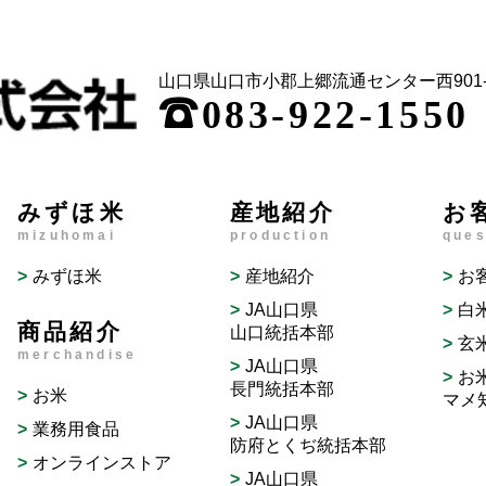
山口県山口市小郡上郷流通センター西901-
;
083-922-1550
みずほ米
産地紹介
お
mizuhomai
production
ques
みずほ米
産地紹介
お
JA山口県
白
商品紹介
山口統括本部
玄
merchandise
JA山口県
お
長門統括本部
お米
マメ
JA山口県
業務用食品
防府とくぢ統括本部
オンラインストア
JA山口県