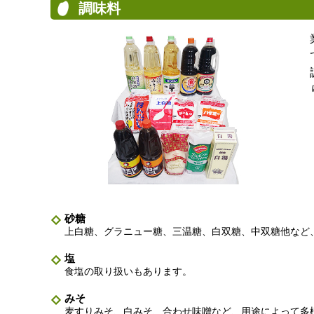
調味料
砂糖
上白糖、グラニュー糖、三温糖、白双糖、中双糖他など
塩
食塩の取り扱いもあります。
みそ
麦すりみそ、白みそ、合わせ味噌など、用途によって多