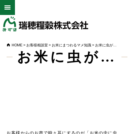
HOME
>
お客様相談室
>
お米にまつわるマメ知識
>
お米に虫が…
お米に虫が…
Warning
: Undefined array key 0 in
/home/motox17/mizuhoryoukoku.co.jp/public_html/cms/wp-
content/themes/mizuho/single-topic.php
on line
15
Warning
: Attempt to read property "name" on null in
/home/motox17/mizuhoryoukoku.co.jp/public_html/cms/wp-
content/themes/mizuho/single-topic.php
on line
15
お客様からのお声で時々耳にするのが「お米の中に虫