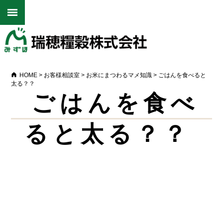
HOME
>
お客様相談室
>
お米にまつわるマメ知識
>
ごはんを食べると
太る？？
ごはんを食べ
ると太る？？
Warning
: Undefined array key 0 in
/home/motox17/mizuhoryoukoku.co.jp/public_html/cms/wp-
content/themes/mizuho/single-topic.php
on line
15