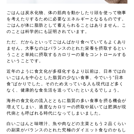
ごはんは炭水化物、体の筋肉を動かしたり頭を使って物事
を考えたりするために必要なエネルギーとなるものです。
ごはんが体に脂肪として蓄えられることはありません。こ
のことは科学的にも証明されています。
ただ、だからといってごはんばかり食べていてもよくあり
ません。大事なのはバランスのとれた栄養を摂取するとい
うことと単純に摂取するカロリーの量をコントロールする
ということです。
近年のように食文化が多様化するより以前は、日本では白
いごはんを中心とした脂質の少ない食事、今でいう”日本
食”ばかりでした。そのため太っている人も現代ほど多く
なく、健康的な食生活を送っていたといえるでしょう。
海外の食文化の流入とともに脂質の多い食事を摂る機会が
増えてしまい、過度なカロリーの摂取や延いては肥満が現
代病とも呼ばれる時代になってしまいました。
白いごはんと味噌汁、魚や肉などの主菜ともう２品くらい
の副菜がバランスのとれた究極のダイエット食なのかもし