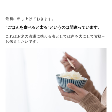
Warning
: Attempt to read property "name" on null in
/home/motox17/mizuhoryoukoku.co.jp/public_html/cms/wp-
content/themes/mizuho/single-topic.php
on line
15
最初に申し上げておきます。
”ごはんを食べると太る”というのは間違っています。
これはお米の流通に携わる者としては声を大にして皆様へ
お伝えしたいです。