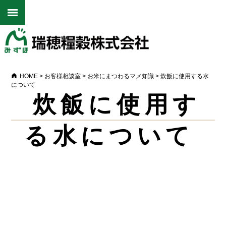
HOME
>
お客様相談室
>
お米にまつわるマメ知識
>
炊飯に使用する水
について
炊飯に使用す
る水について
Warning
: Undefined array key 0 in
/home/motox17/mizuhoryoukoku.co.jp/public_html/cms/wp-
content/themes/mizuho/single-topic.php
on line
15