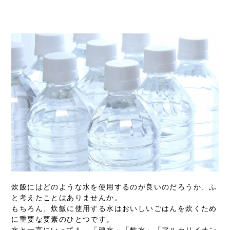
Warning
: Attempt to read property "name" on null in
/home/motox17/mizuhoryoukoku.co.jp/public_html/cms/wp-
content/themes/mizuho/single-topic.php
on line
15
炊飯にはどのような水を使用するのが良いのだろうか、ふ
と考えたことはありませんか。
もちろん、炊飯に使用する水はおいしいごはんを炊くため
に重要な要素のひとつです。
水と一言にいっても、「硬水」「軟水」「アルカリイオン