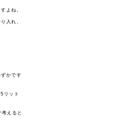
ますよね。
計り入れ、
わずかです
.5リット
で考えると