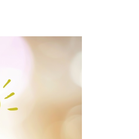
mizuhoryoukoku.co.jp/public_html/cms/wp-content/themes/mizuh
topic.php
"name" on null in
/home/motox17/mizuhoryoukoku.co.jp/public_htm
content/themes/mizuho/single-topic.php