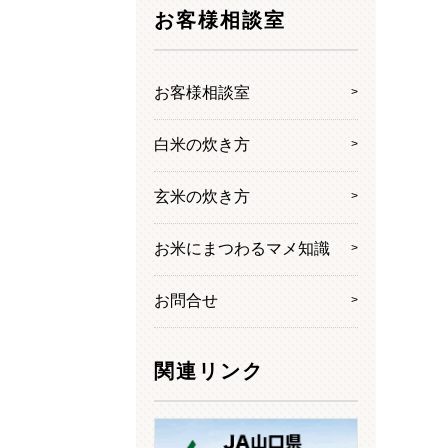
お客様相談室
o/single-
on line
15
l/cms/wp-
お客様相談室
on line
15
白米の炊き方
玄米の炊き方
お米にまつわるマメ知識
お問合せ
関連リンク