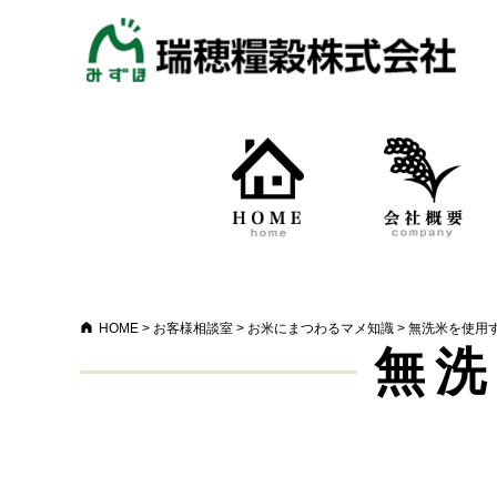
HOME
>
お客様相談室
>
お米にまつわるマメ知識
>
無洗米を使用
無