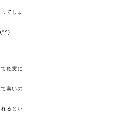
なってしま
^)
れて確実に
して臭いの
されるとい