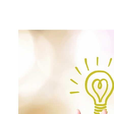
Warning
: Undefined array key 0 in
/home/motox17/
Warning
: Attempt to read property 