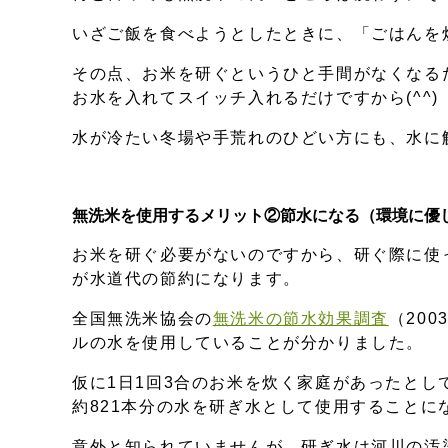
いざご飯を食べようとしたときに、「ごはんを
その点、お米を研ぐというひと手間がなくなる
お水を入れてスイッチ入れるだけですから(^^)
水が冷たい冬場や手荒れのひどい方にも、水に
無洗米を使用するメリット②節水になる（環境に優
お米を研ぐ必要がないのですから、研ぐ際に使
が水道代の節約になります。
全国無洗米協会の
無洗米の節水効果調査
（20
ルの水を使用していることが分かりました。
仮に1日1回3合のお米を炊く家庭があったとし
約821本分の水を研ぎ水として使用することに
意外と知られていませんが、研ぎ水は河川の汚